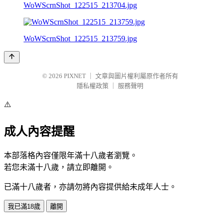
WoWScrnShot_122515_213704.jpg
WoWScrnShot_122515_213759.jpg
© 2026
PIXNET
｜
文章與圖片權利屬原作者所有
隱私權政策
｜
服務聲明
⚠️
成人內容提醒
本部落格內容僅限年滿十八歲者瀏覽。
若您未滿十八歲，請立即離開。
已滿十八歲者，亦請勿將內容提供給未成年人士。
我已滿18歲
離開